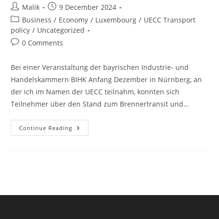
Post
Post
Malik
9 December 2024
author:
published:
Post
Business
/
Economy
/
Luxembourg
/
UECC Transport
category:
policy
/
Uncategorized
Post
0 Comments
comments:
Bei einer Veranstaltung der bayrischen Industrie- und
Handelskammern BIHK Anfang Dezember in Nürnberg, an
der ich im Namen der UECC teilnahm, konnten sich
Teilnehmer über den Stand zum Brennertransit und…
Alpentransit:
Continue Reading
Der
Brennertunnel
Wartet
Ab
2032
Auf
Den
Nordzulauf