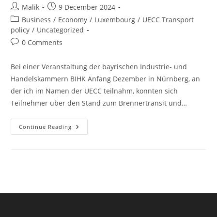
Post
Post
Malik
9 December 2024
author:
published:
Post
Business
/
Economy
/
Luxembourg
/
UECC Transport
category:
policy
/
Uncategorized
Post
0 Comments
comments:
Bei einer Veranstaltung der bayrischen Industrie- und
Handelskammern BIHK Anfang Dezember in Nürnberg, an
der ich im Namen der UECC teilnahm, konnten sich
Teilnehmer über den Stand zum Brennertransit und…
Alpentransit:
Continue Reading
Der
Brennertunnel
Wartet
Ab
2032
Auf
Den
Nordzulauf